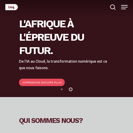
Men
Skip
search
to
L'AFRIQUE À
main
content
L'ÉPREUVE DU
FUTUR.
De l'IA au Cloud, la transformation numérique est ce
que nous faisons.
APPRENDRE ENCORE PLUS
QUI SOMMES NOUS?