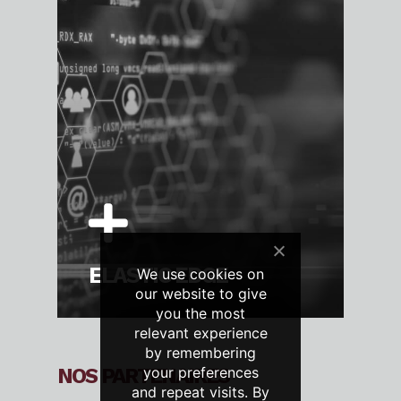
ELASTIC EDGE
We use cookies on
our website to give
you the most
relevant experience
by remembering
your preferences
NOS PARTENAIRES
and repeat visits. By