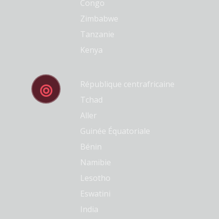
Congo
Zimbabwe
Tanzanie
Kenya
République centrafricaine
Tchad
Aller
Guinée Équatoriale
Bénin
Namibie
Lesotho
Eswatini
India