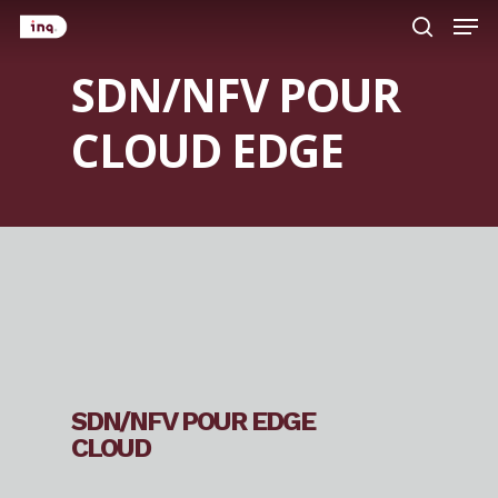
Men
Skip
search
to
SDN/NFV POUR
main
content
CLOUD EDGE
SDN/NFV POUR EDGE
CLOUD