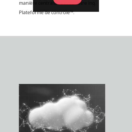
manière centralisée avec notre inq.
Plateforme de contrôle™.