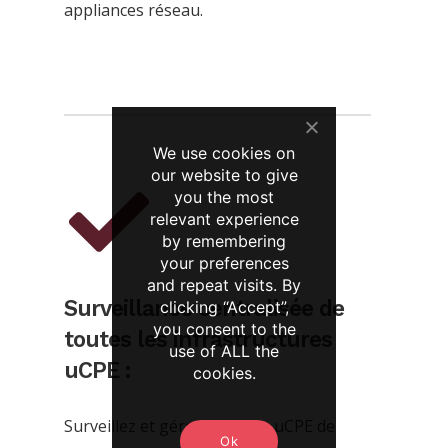
appliances réseau.
We use cookies on
our website to give
you the most
relevant experience
by remembering
your preferences
and repeat visits. By
Surveillance centralisée de
clicking “Accept”,
you consent to the
toutes les infrastructures
use of ALL the
uCPE :
cookies.
Surveillez et gérez tous vos uCPE de
Ok