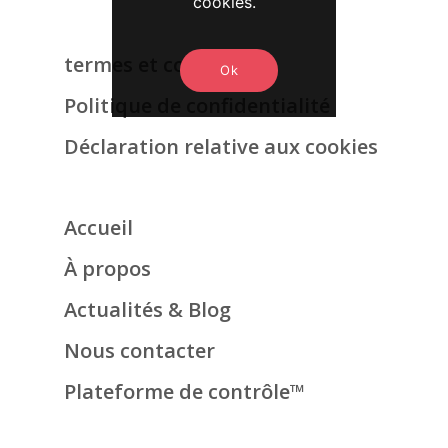
cookies.
termes et conditions
Ok
Politique de confidentialité
Déclaration relative aux cookies
Accueil
À propos
Actualités & Blog
Nous contacter
Plateforme de contrôle™