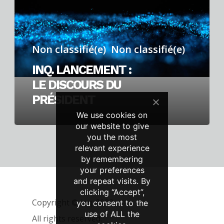
:
le
discours
Non classifié(e)
Non classifié(e)
du
INQ. LANCEMENT :
président
LE DISCOURS DU
PRÉSIDENT
We use cookies on
our website to give
you the most
relevant experience
by remembering
your preferences
and repeat visits. By
clicking “Accept”,
Copyright © inq. 2022.
you consent to the
use of ALL the
All rights reserved.